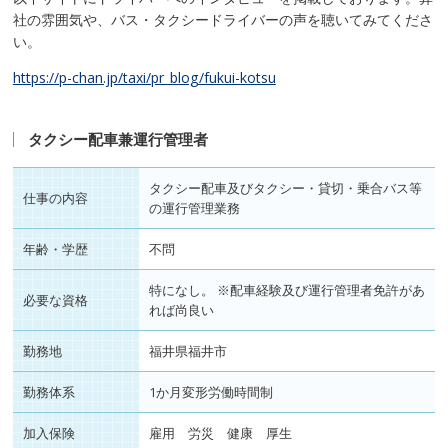
社の雰囲気や、バス・タクシードライバーの声を聴いてみてくださ
い。
https://p-chan.jp/taxi/pr_blog/fukui-kotsu
タクシー配車兼運行管理者
タクシー配車及びタクシー・貸切・乗合バス等
仕事の内容
の運行管理業務
年齢・学歴
不問
特になし。 ※配車経験及び運行管理者免許があ
必要な資格
れば尚良い
勤務地
福井県福井市
勤務体系
1か月変形労働時間制
加入保険
雇用 労災 健康 厚生