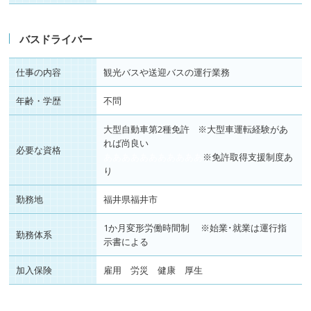
バスドライバー
仕事の内容
観光バスや送迎バスの運行業務
年齢・学歴
不問
大型自動車第2種免許 ※大型車運転経験があ
れば尚良い
必要な資格
あああああああああああ
※免許取得支援制度あ
り
勤務地
福井県福井市
1か月変形労働時間制 ※始業･就業は運行指
勤務体系
示書による
加入保険
雇用 労災 健康 厚生